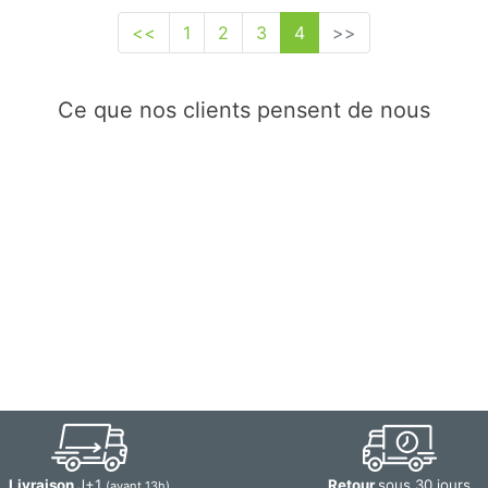
<<
1
2
3
4
>>
Ce que nos clients pensent de nous
Livraison
J+1
Retour
sous 30 jours
(avant 13h)