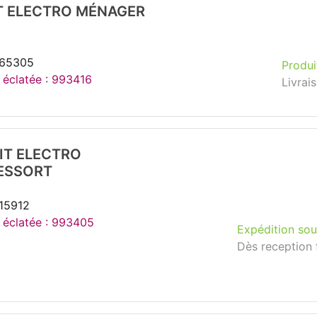
IT ELECTRO MÉNAGER
265305
Produi
e éclatée : 993416
Livrai
IT ELECTRO
ESSORT
215912
e éclatée : 993405
Expédition sou
Dès reception 