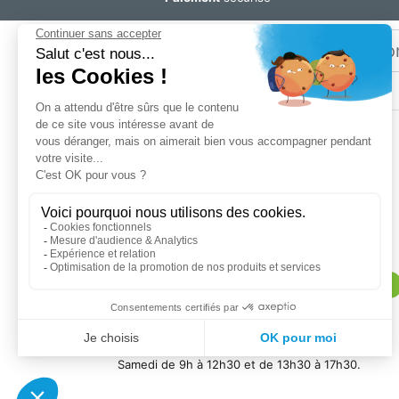
Email
Restez
informé
SOGEDIS SAS
3 rue Antoine Lavoisier
CS 10268
76305 Sotteville-lès-Rouen cedex
Magasin :
lundi au vendredi de 9h à 12h et de 14h à 18h30.
Samedi de 9h à 12h30 et de 13h30 à 18h30
Contactez nous au (+33) 2 32 91 96 96
Service client :
lundi au vendredi de 9h à 12h30 et de 13h30 à
18h.
Samedi de 9h à 12h30 et de 13h30 à 17h30.