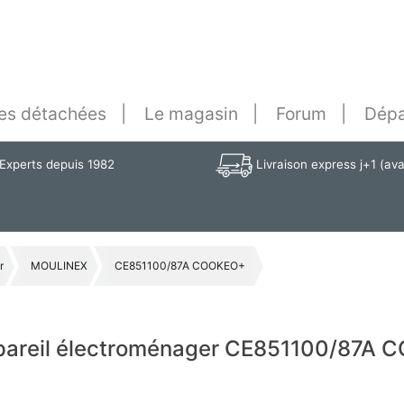
es détachées
Le magasin
Forum
Dépa
Experts depuis 1982
Livraison express j+1 (av
r
MOULINEX
CE851100/87A COOKEO+
ppareil électroménager CE851100/87A 