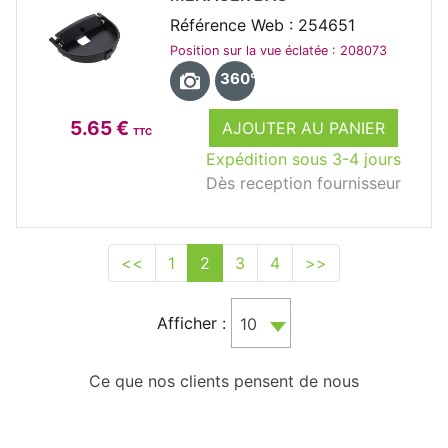
Référence Web : 254651
Position sur la vue éclatée : 208073
360°
5.65 €
AJOUTER AU PANIER
TTC
Expédition sous 3-4 jours
Dès reception fournisseur
<<
1
2
3
4
>>
Afficher :
10
Ce que nos clients pensent de nous