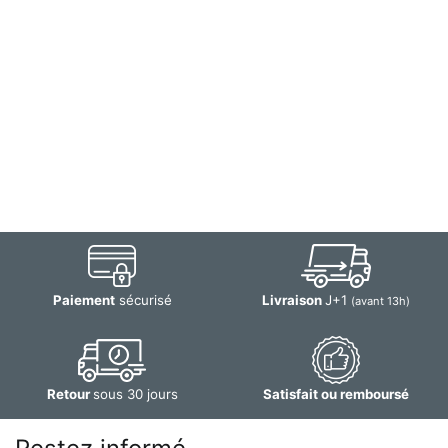
Paiement
sécurisé
Livraison
J+1
(avant 13h)
Retour
sous 30 jours
Satisfait ou remboursé