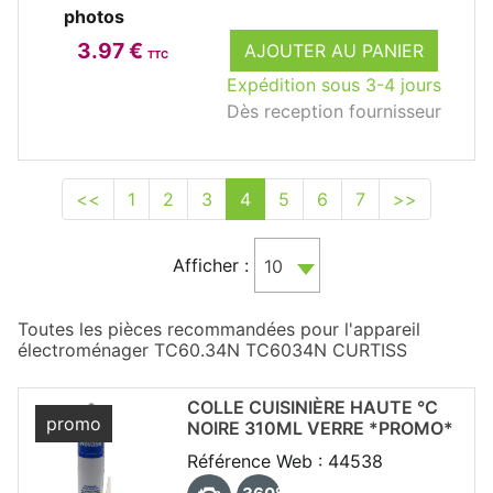
photos
3.97 €
AJOUTER AU PANIER
TTC
Expédition sous 3-4 jours
Dès reception fournisseur
<<
1
2
3
4
5
6
7
>>
Afficher :
10
Toutes les pièces recommandées pour l'appareil
électroménager TC60.34N TC6034N CURTISS
COLLE CUISINIÈRE HAUTE °C
promo
NOIRE 310ML VERRE *PROMO*
Référence Web : 44538