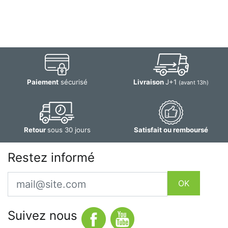
Paiement
sécurisé
Livraison
J+1
(avant 13h)
Retour
sous 30 jours
Satisfait ou remboursé
Restez informé
Email
OK
Suivez nous