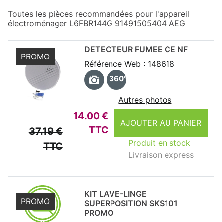
Toutes les pièces recommandées pour l'appareil
électroménager L6FBR144G 91491505404 AEG
DETECTEUR FUMEE CE NF
PROMO
Référence Web : 148618
360°
Autres photos
14.00 €
AJOUTER AU PANIER
TTC
37.19 €
Produit en stock
TTC
Livraison express
KIT LAVE-LINGE
PROMO
SUPERPOSITION SKS101
PROMO