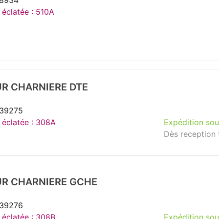
98934
 éclatée : 510A
R CHARNIERE DTE
239275
e éclatée : 308A
Expédition sou
Dès reception 
R CHARNIERE GCHE
239276
e éclatée : 308B
Expédition sou