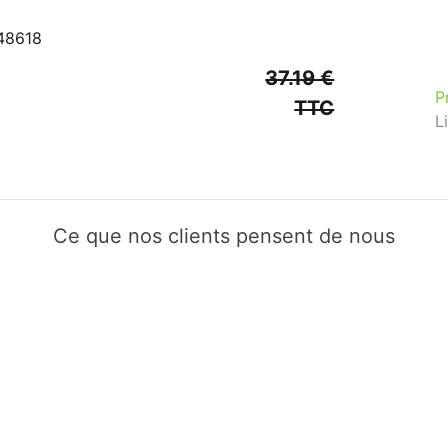
148618
37.19 €
P
TTC
L
Ce que nos clients pensent de nous