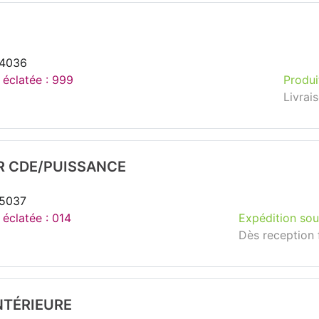
44036
 éclatée : 999
Produi
Livrai
 CDE/PUISSANCE
65037
 éclatée : 014
Expédition sou
Dès reception 
NTÉRIEURE