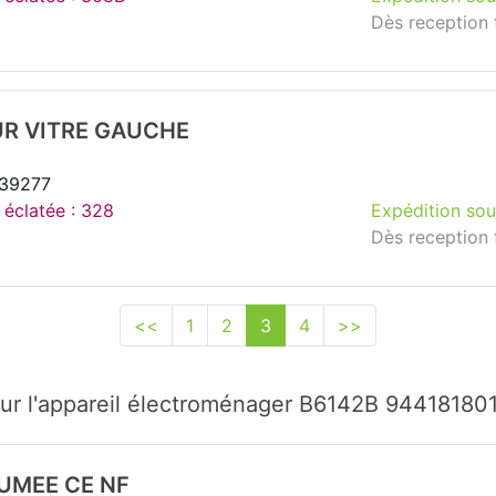
Dès reception 
R VITRE GAUCHE
239277
 éclatée : 328
Expédition sou
Dès reception 
<<
1
2
3
4
>>
ur l'appareil électroménager B6142B 9441818
UMEE CE NF