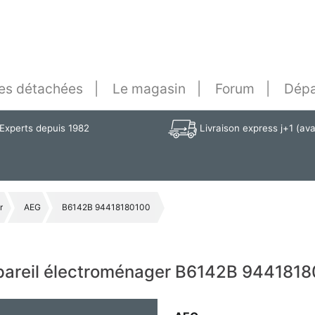
es détachées
Le magasin
Forum
Dépa
Experts depuis 1982
Livraison express j+1 (av
r
AEG
B6142B 94418180100
ppareil électroménager B6142B 944181