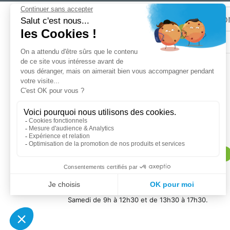
Email
Restez
informé
SOGEDIS SAS
3 rue Antoine Lavoisier
CS 10268
76305 Sotteville-lès-Rouen cedex
Magasin :
lundi au vendredi de 9h à 12h et de 14h à 18h30.
Samedi de 9h à 12h30 et de 13h30 à 18h30
Contactez nous au (+33) 2 32 91 96 96
Service client :
lundi au vendredi de 9h à 12h30 et de 13h30 à
18h.
Samedi de 9h à 12h30 et de 13h30 à 17h30.