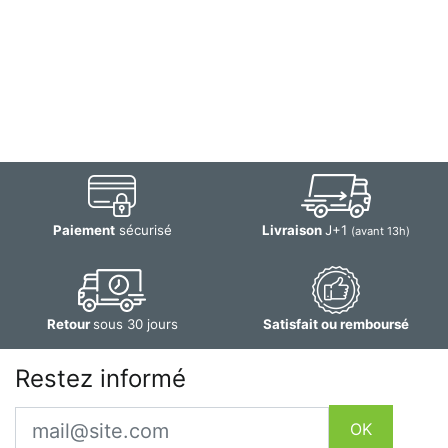
Paiement
sécurisé
Livraison
J+1
(avant 13h)
Retour
sous 30 jours
Satisfait ou remboursé
Restez informé
Email
OK