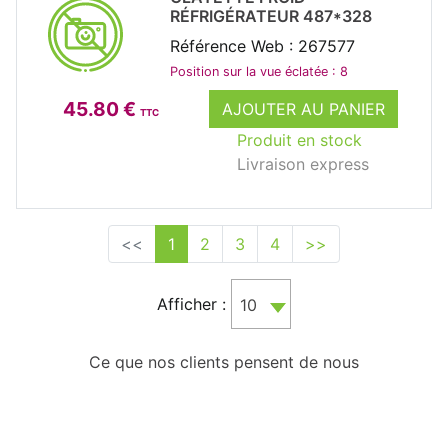
RÉFRIGÉRATEUR 487*328
Référence Web : 267577
Position sur la vue éclatée : 8
45.80 €
AJOUTER AU PANIER
TTC
Produit en stock
Livraison express
<<
1
2
3
4
>>
Afficher :
10
Ce que nos clients pensent de nous