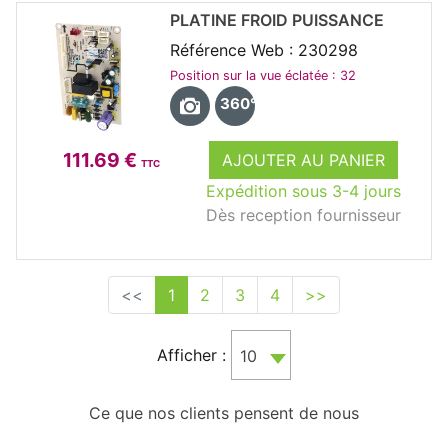
PLATINE FROID PUISSANCE
Référence Web : 230298
Position sur la vue éclatée : 32
360°
111.69 €
AJOUTER AU PANIER
TTC
Expédition sous 3-4 jours
Dès reception fournisseur
<<
1
2
3
4
>>
Afficher :
10
Ce que nos clients pensent de nous