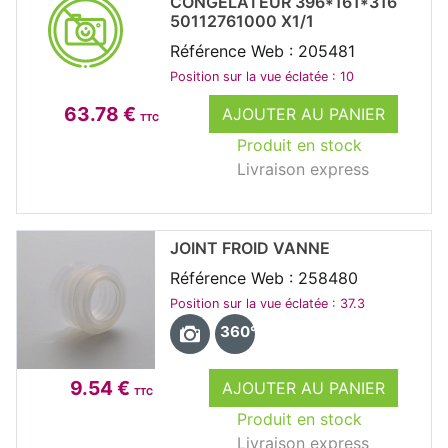
CONGÉLATEUR 396*161*316
50112761000 X1/1
Référence Web : 205481
Position sur la vue éclatée : 10
63.78 €
AJOUTER AU PANIER
TTC
Produit en stock
Livraison express
JOINT FROID VANNE
Référence Web : 258480
Position sur la vue éclatée : 37.3
360°
9.54 €
AJOUTER AU PANIER
TTC
Produit en stock
Livraison express