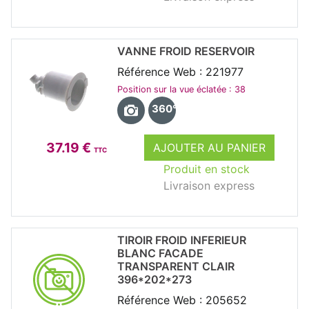
VANNE FROID RESERVOIR
Référence Web : 221977
Position sur la vue éclatée : 38
360°
37.19 €
AJOUTER AU PANIER
TTC
Produit en stock
Livraison express
TIROIR FROID INFERIEUR
BLANC FACADE
TRANSPARENT CLAIR
396*202*273
Référence Web : 205652