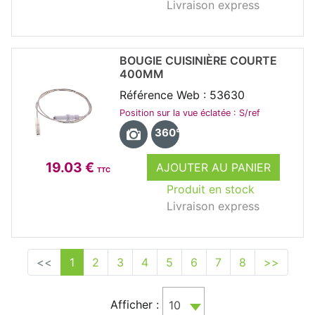
Livraison express
BOUGIE CUISINIÈRE COURTE
400MM
Référence Web : 53630
Position sur la vue éclatée : S/ref
360°
19.03 €
AJOUTER AU PANIER
TTC
Produit en stock
Livraison express
<<
1
2
3
4
5
6
7
8
>>
Afficher :
10