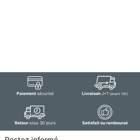
Paiement
sécurisé
Livraison
J+1
(avant 13h)
Retour
sous 30 jours
Satisfait ou remboursé
Restez informé