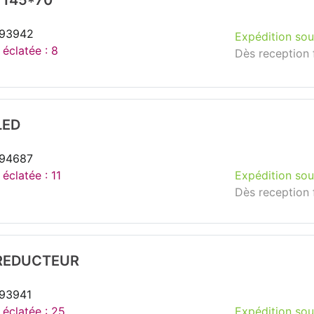
145*70
293942
Expédition sou
 éclatée : 8
Dès reception 
LED
294687
 éclatée : 11
Expédition sou
Dès reception 
REDUCTEUR
293941
 éclatée : 25
Expédition sou