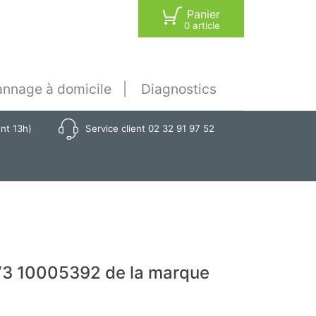
Panier
0 article
nnage à domicile
Diagnostics
ant 13h)
Service client 02 32 91 97 52
V3 10005392 de la marque