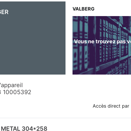
VALBERG
GER
Vous ne trouvez pas vo
'appareil
3 10005392
Accès direct par 
 METAL 304*258