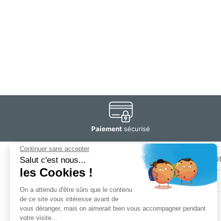
Paiement
sécurisé
Email
Restez
informé
SOGEDIS SAS
3 rue Antoine Lavoisier