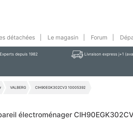
es détachées
Le magasin
Forum
Dépa
Experts depuis 1982
Livraison express j+1 (av
r
VALBERG
CIH90EGK302CV3 10005392
appareil électroménager CIH90EGK302C