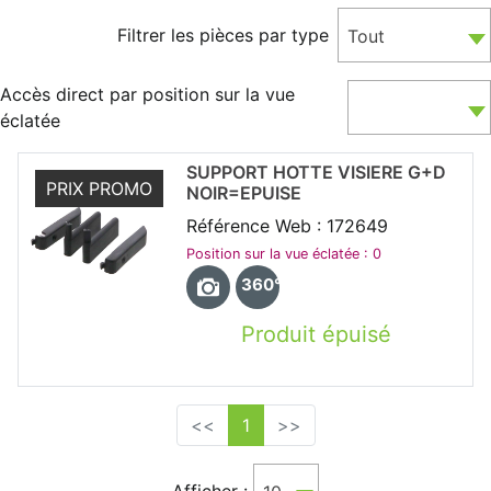
Filtrer les pièces par type
Tout
Accès direct par position sur la vue
éclatée
SUPPORT HOTTE VISIERE G+D
PRIX PROMO
NOIR=EPUISE
Référence Web : 172649
Position sur la vue éclatée : 0
360°
Produit épuisé
<<
1
>>
Afficher :