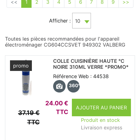
<<
1
2
3
4
5
6
7
8
9
>>
Afficher :
10
Toutes les pièces recommandées pour l'appareil
électroménager CG604CCSVET 949302 VALBERG
COLLE CUISINIÈRE HAUTE °C
promo
NOIRE 310ML VERRE *PROMO*
Référence Web : 44538
360°
24.00 €
AJOUTER AU PANIER
TTC
37.19 €
Produit en stock
TTC
Livraison express