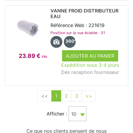
VANNE FROID DISTRIBUTEUR
EAU
Référence Web : 221619
Position sur la vue éclatée : 51
360°
23.89 €
AJOUTER AU PANIER
TTC
Expédition sous 3-4 jours
Dès reception fournisseur
<<
1
2
3
>>
Afficher :
10
Ce que nos clients pensent de nous