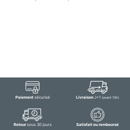
Paiement
sécurisé
Livraison
J+1
(avant 13h)
Retour
sous 30 jours
Satisfait ou remboursé