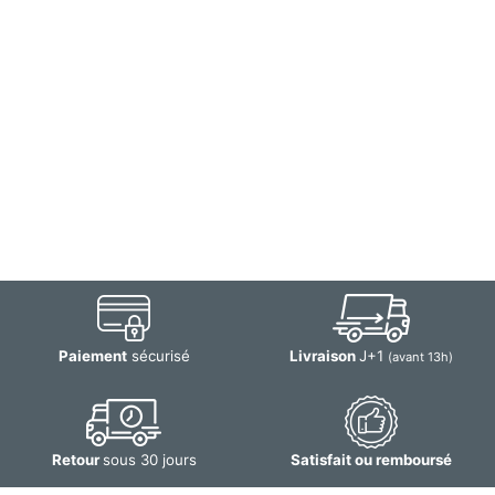
Paiement
sécurisé
Livraison
J+1
(avant 13h)
Retour
sous 30 jours
Satisfait ou remboursé