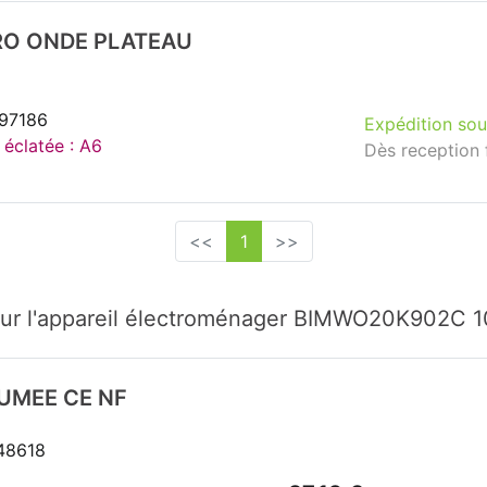
O ONDE PLATEAU
297186
Expédition sou
 éclatée : A6
Dès reception 
<<
1
>>
our l'appareil électroménager BIMWO20K902C
UMEE CE NF
148618