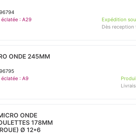
296794
e éclatée : A29
Expédition sou
Dès reception 
RO ONDE 245MM
296795
 éclatée : A9
Produi
Livrai
MICRO ONDE
OULETTES 178MM
ROUE) Ø 12*6