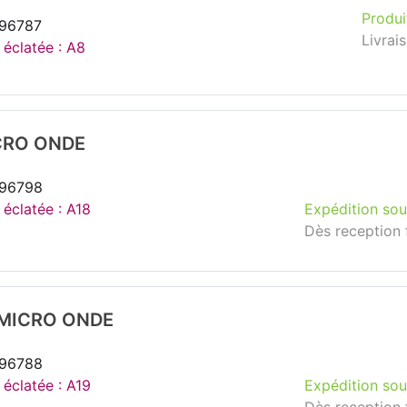
Produi
296787
Livrai
 éclatée : A8
CRO ONDE
296798
 éclatée : A18
Expédition sou
Dès reception 
MICRO ONDE
296788
 éclatée : A19
Expédition sou