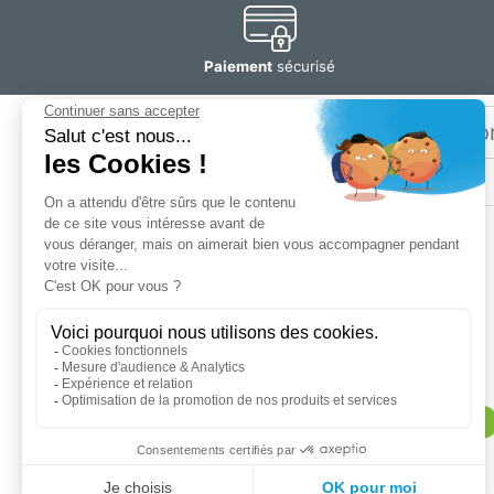
Paiement
sécurisé
Email
Restez
informé
SOGEDIS SAS
3 rue Antoine Lavoisier
CS 10268
76305 Sotteville-lès-Rouen cedex
Magasin :
lundi au vendredi de 9h à 12h et de 14h à 18h30.
Samedi de 9h à 12h30 et de 13h30 à 18h30
Contactez nous au (+33) 2 32 91 96 96
Service client :
lundi au vendredi de 9h à 12h30 et de 13h30 à