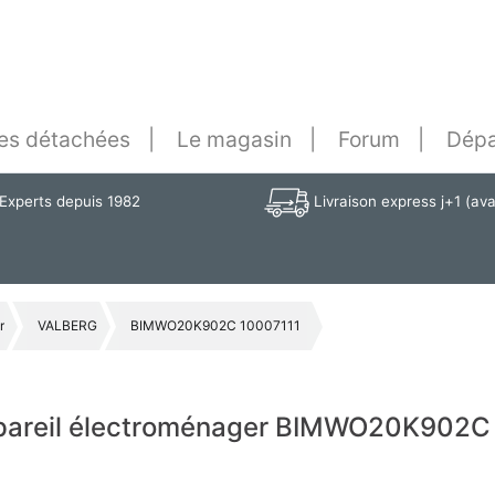
es détachées
Le magasin
Forum
Dépa
Experts depuis 1982
Livraison express j+1 (av
r
VALBERG
BIMWO20K902C 10007111
ppareil électroménager BIMWO20K902C 