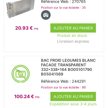
Référence Web : 270765
Position sur la vue éclatée : 35
20.93 €
AJOUTER AU PANIER
TTC
Produit en stock
Livraison express
BAC FROID LEGUMES BLANC
FACADE TRANSPARENT
332*338*164 BO05101790
B05041569
Référence Web : 244291
Position sur la vue éclatée : 86
100.24 €
AJOUTER AU PANIER
TTC
Expédition sous 3-4 jours