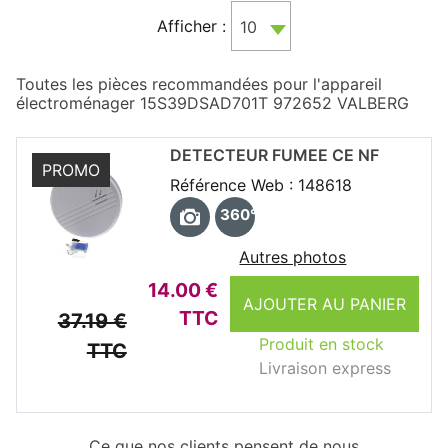
Afficher :
10
Toutes les pièces recommandées pour l'appareil
électroménager 15S39DSAD701T 972652 VALBERG
DETECTEUR FUMEE CE NF
PROMO
Référence Web : 148618
360°
Autres photos
14.00 €
AJOUTER AU PANIER
TTC
37.19 €
Produit en stock
TTC
Livraison express
Ce que nos clients pensent de nous