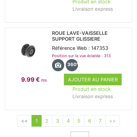
Produit en stock
Livraison express
ROUE LAVE-VAISSELLE
SUPPORT GLISSIERE
Référence Web : 147353
Position sur la vue éclatée : 313
360°
9.99 €
AJOUTER AU PANIER
TTC
Produit en stock
Livraison express
<<
1
2
3
4
5
6
7
>>