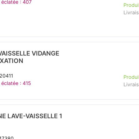
 éclatée : 407
Produi
Livrai
VAISSELLE VIDANGE
IXATION
220411
Produi
 éclatée : 415
Livrai
E LAVE-VAISSELLE 1
147380