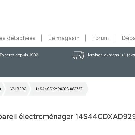
es détachées
Le magasin
Forum
Dépa
Experts depuis 1982
Livraison express j+1 (av
r
VALBERG
14S44CDXAD929C 982767
appareil électroménager 14S44CDXAD92