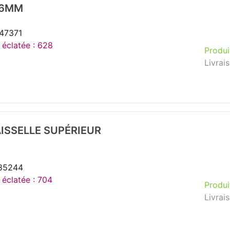
66MM
247371
 éclatée : 628
Produi
Livrai
ISSELLE SUPÉRIEUR
185244
 éclatée : 704
Produi
Livrai