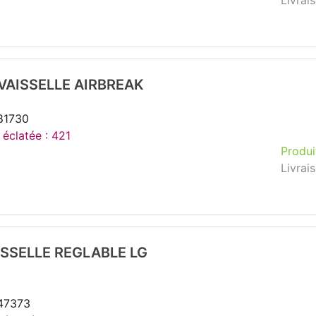
Livrai
VAISSELLE AIRBREAK
81730
 éclatée : 421
Produi
Livrai
ISSELLE REGLABLE LG
147373