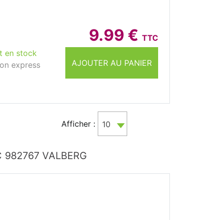
9.99 €
TTC
t en stock
AJOUTER AU PANIER
son express
Afficher :
10
9C 982767 VALBERG