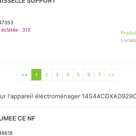
AISSELLE SUPPORT
147353
 éclatée : 313
Produi
Livrai
<<
1
2
3
4
5
6
7
>>
our l'appareil électroménager 14S44CDXAD92
UMEE CE NF
148618