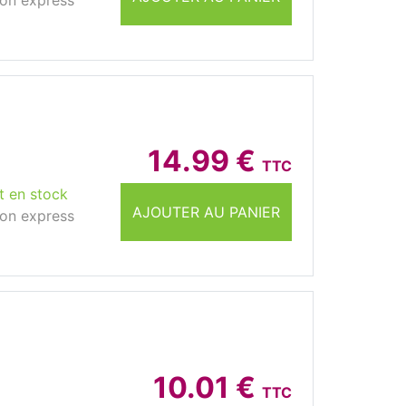
son express
14.99 €
TTC
t en stock
AJOUTER AU PANIER
son express
10.01 €
TTC