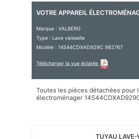
VOTRE APPAREIL ÉLECTROMÉNA
Marque : VALBERG
Type : Lave vaisselle
Modèle : 14S44CDXAD929C 982767
Télécharger la vue éclatée
Toutes les pièces détachées pour l
électroménager 14S44CDXAD929
TUYAU LAVE-