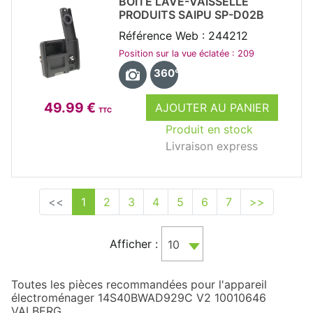
BOITE LAVE-VAISSELLE
PRODUITS SAIPU SP-D02B
Référence Web : 244212
Position sur la vue éclatée : 209
360°
49.99 €
AJOUTER AU PANIER
TTC
Produit en stock
Livraison express
<<
1
2
3
4
5
6
7
>>
Afficher :
10
Toutes les pièces recommandées pour l'appareil
électroménager 14S40BWAD929C V2 10010646
VALBERG