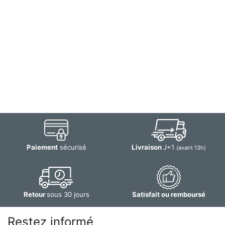
Paiement
sécurisé
Livraison
J+1
(avant 13h)
Retour
sous 30 jours
Satisfait ou remboursé
Restez informé