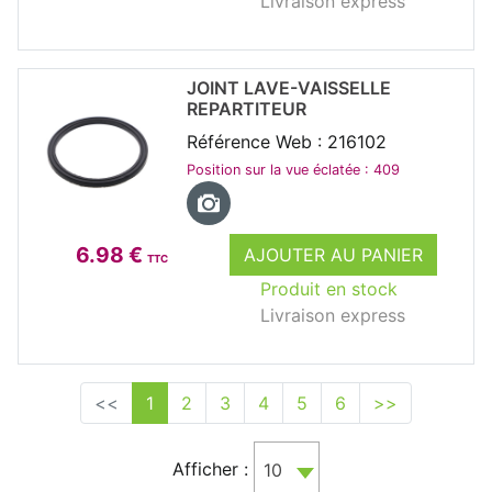
Livraison express
JOINT LAVE-VAISSELLE
REPARTITEUR
Référence Web : 216102
Position sur la vue éclatée : 409
6.98 €
AJOUTER AU PANIER
TTC
Produit en stock
Livraison express
<<
1
2
3
4
5
6
>>
Afficher :
10