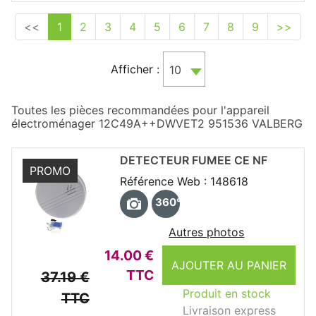
<<
1
2
3
4
5
6
7
8
9
>>
Afficher :
10
Toutes les pièces recommandées pour l'appareil
électroménager 12C49A++DWVET2 951536 VALBERG
DETECTEUR FUMEE CE NF
PROMO
Référence Web : 148618
360°
Autres photos
14.00 €
AJOUTER AU PANIER
TTC
37.19 €
Produit en stock
TTC
Livraison express