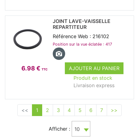
JOINT LAVE-VAISSELLE
REPARTITEUR
Référence Web : 216102
Position sur la vue éclatée : 417
6.98 €
AJOUTER AU PANIER
TTC
Produit en stock
Livraison express
<<
1
2
3
4
5
6
7
>>
Afficher :
10