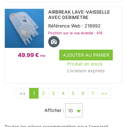
AIRBREAK LAVE-VAISSELLE
AVEC DEBIMETRE
Référence Web : 218992
Position sur la vue éclatée : 416
49.99 €
AJOUTER AU PANIER
TTC
Produit en stock
Livraison express
<<
1
2
3
4
5
6
7
>>
Afficher :
10
Toutes les pièces recommandées pour l'appareil