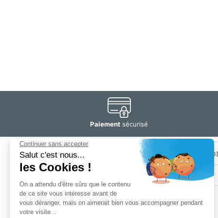
Paiement
sécurisé
Email
Restez
informé
SOGEDIS SAS
3 rue Antoine Lavoisier
CS 10268