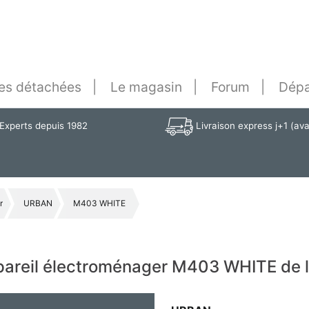
es détachées
Le magasin
Forum
Dépa
Experts depuis 1982
Livraison express j+1 (av
r
URBAN
M403 WHITE
ppareil électroménager M403 WHITE de