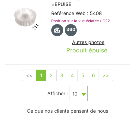
=EPUISE
Référence Web : 5408
Position sur la vue éclatée : C22
360°
Autres photos
Produit épuisé
<<
1
2
3
4
5
6
>>
Afficher :
10
Ce que nos clients pensent de nous