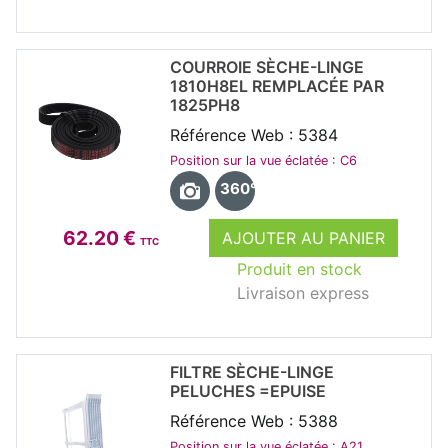
COURROIE SÈCHE-LINGE
1810H8EL REMPLACÉE PAR
1825PH8
Référence Web : 5384
Position sur la vue éclatée : C6
360°
62.20 €
AJOUTER AU PANIER
TTC
Produit en stock
Livraison express
FILTRE SÈCHE-LINGE
PELUCHES =EPUISE
Référence Web : 5388
Position sur la vue éclatée : A21