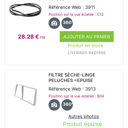
Référence Web : 3911
Position sur la vue éclatée : C12
360°
28.28 €
AJOUTER AU PANIER
TTC
Produit en stock
Livraison express
FILTRE SÈCHE-LINGE
PELUCHES =EPUISE
Référence Web : 3913
Position sur la vue éclatée : B04
360°
Autres photos
Produit épuisé