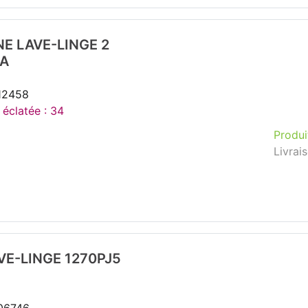
E LAVE-LINGE 2
0A
112458
 éclatée : 34
Produi
Livrai
VE-LINGE 1270PJ5