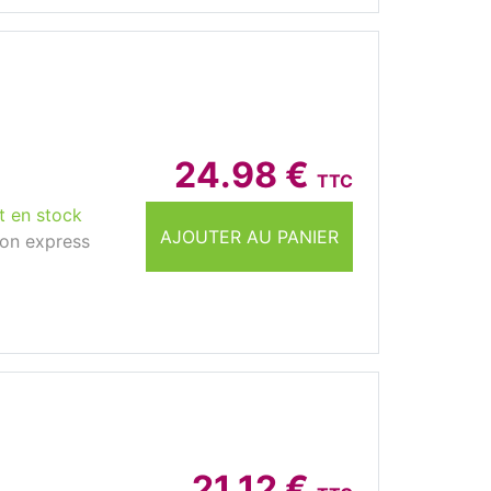
24.98 €
TTC
t en stock
AJOUTER AU PANIER
son express
21.12 €