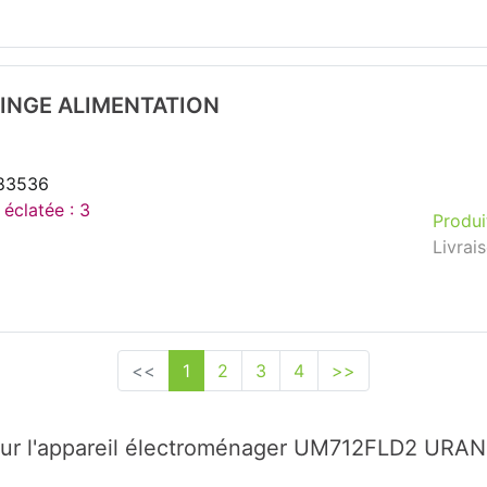
LINGE ALIMENTATION
183536
 éclatée : 3
Produi
Livrai
<<
1
2
3
4
>>
ur l'appareil électroménager UM712FLD2 URAN