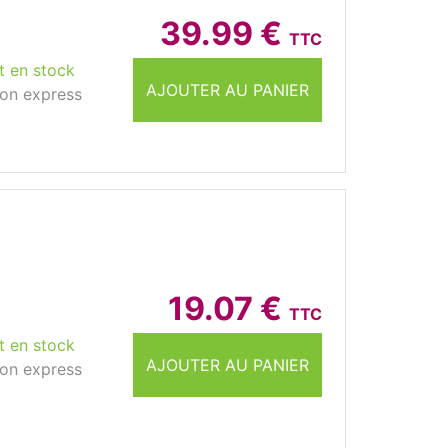
39.99 €
TTC
t en stock
AJOUTER AU PANIER
son express
19.07 €
TTC
t en stock
AJOUTER AU PANIER
son express