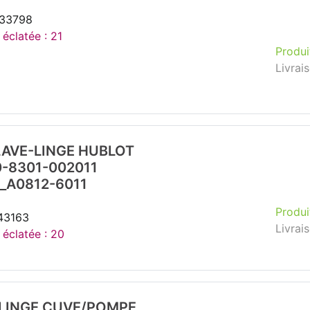
233798
 éclatée : 21
Produi
Livrai
LAVE-LINGE HUBLOT
-8301-002011
_A0812-6011
Produi
143163
Livrai
 éclatée : 20
-LINGE CUVE/POMPE