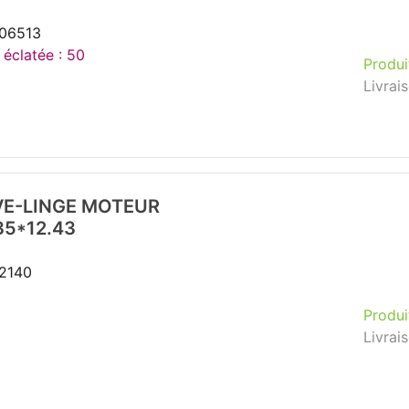
206513
 éclatée : 50
Produi
Livrai
E-LINGE MOTEUR
.35*12.43
62140
Produi
Livrai