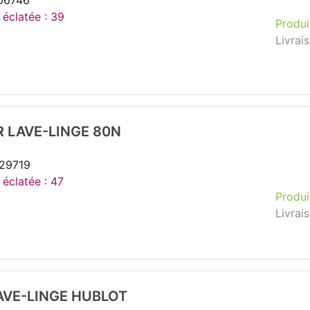
106746
 éclatée : 39
Produi
Livrai
 LAVE-LINGE 80N
229719
 éclatée : 47
Produi
Livrai
AVE-LINGE HUBLOT