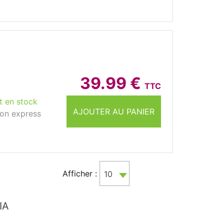
39.99 €
TTC
t en stock
AJOUTER AU PANIER
son express
Afficher :
10
IA