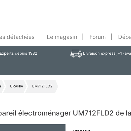
es détachées
Le magasin
Forum
Dépa
Experts depuis 1982
Livraison express j+1 (av
r
URANIA
UM712FLD2
ppareil électroménager UM712FLD2 de 