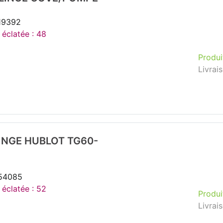
119392
 éclatée : 48
Produi
Livrai
INGE HUBLOT TG60-
154085
 éclatée : 52
Produi
Livrai