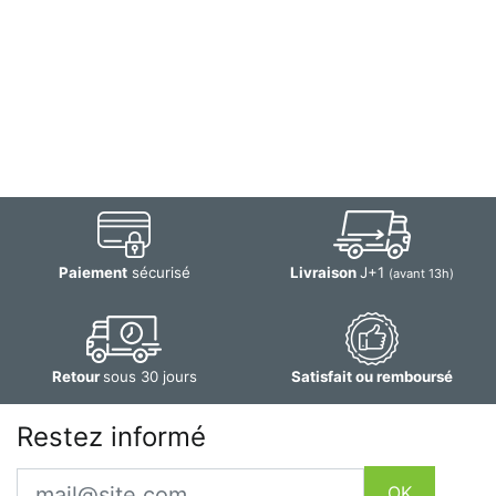
Paiement
sécurisé
Livraison
J+1
(avant 13h)
Retour
sous 30 jours
Satisfait ou remboursé
Restez informé
Email
OK