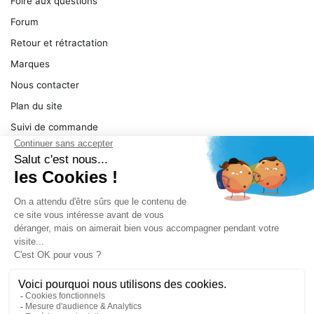
Foire aux questions
Forum
Retour et rétractation
Marques
Nous contacter
Plan du site
Suivi de commande
Ma facture
Mentions légales
Conditions générales
SERVICE
Pièces détachées
Catégories de produit
Dépannage
Le magasin