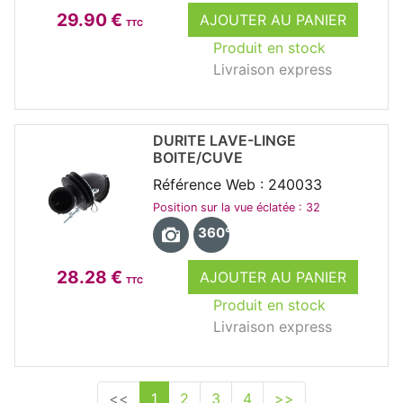
29.90 €
AJOUTER AU PANIER
TTC
Produit en stock
Livraison express
DURITE LAVE-LINGE
BOITE/CUVE
Référence Web : 240033
Position sur la vue éclatée : 32
360°
28.28 €
AJOUTER AU PANIER
TTC
Produit en stock
Livraison express
<<
1
2
3
4
>>