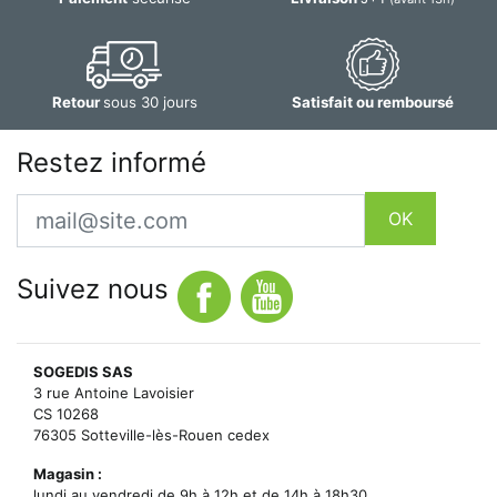
Retour
sous 30 jours
Satisfait ou remboursé
Restez informé
Email
OK
Suivez nous
SOGEDIS SAS
3 rue Antoine Lavoisier
CS 10268
76305 Sotteville-lès-Rouen cedex
Magasin :
lundi au vendredi de 9h à 12h et de 14h à 18h30.