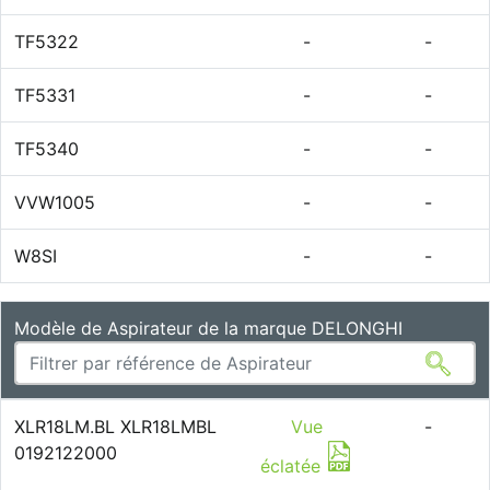
TF5322
-
-
TF5331
-
-
TF5340
-
-
VVW1005
-
-
W8SI
-
-
Modèle de Aspirateur de la marque DELONGHI
XLR18LM.BL XLR18LMBL
Vue
-
0192122000
éclatée