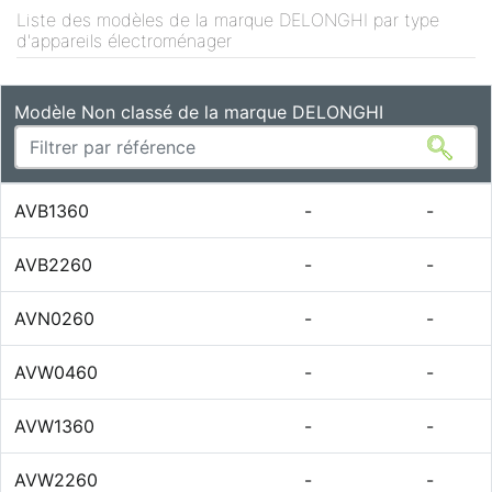
Liste des modèles de la marque DELONGHI par type
d'appareils électroménager
Modèle Non classé de la marque DELONGHI
AVB1360
-
-
AVB2260
-
-
AVN0260
-
-
AVW0460
-
-
AVW1360
-
-
AVW2260
-
-