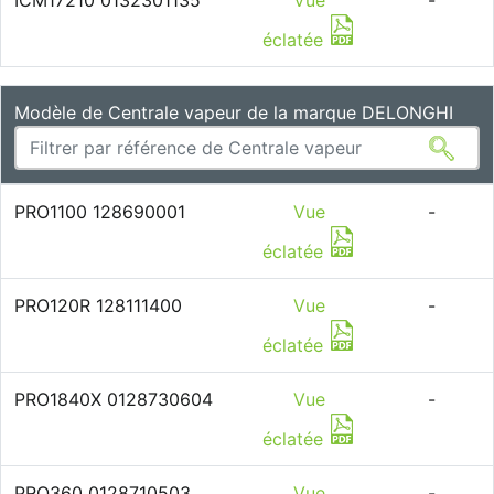
ICM17210 0132301135
Vue
-
éclatée
Modèle de Centrale vapeur de la marque DELONGHI
PRO1100 128690001
Vue
-
éclatée
PRO120R 128111400
Vue
-
éclatée
PRO1840X 0128730604
Vue
-
éclatée
PRO360 0128710503
Vue
-