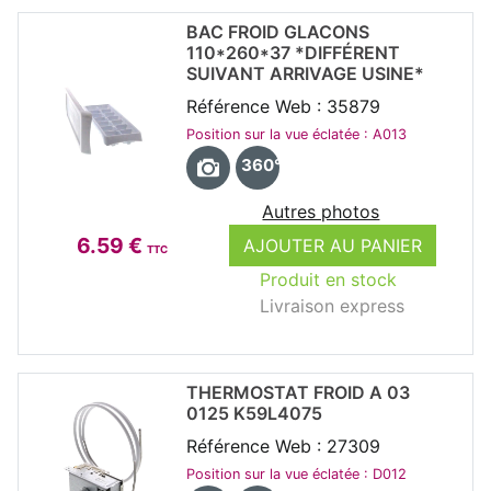
BAC FROID GLACONS
110*260*37 *DIFFÉRENT
SUIVANT ARRIVAGE USINE*
Référence Web : 35879
Position sur la vue éclatée : A013
360°
Autres photos
6.59 €
AJOUTER AU PANIER
TTC
Produit en stock
Livraison express
THERMOSTAT FROID A 03
0125 K59L4075
Référence Web : 27309
Position sur la vue éclatée : D012