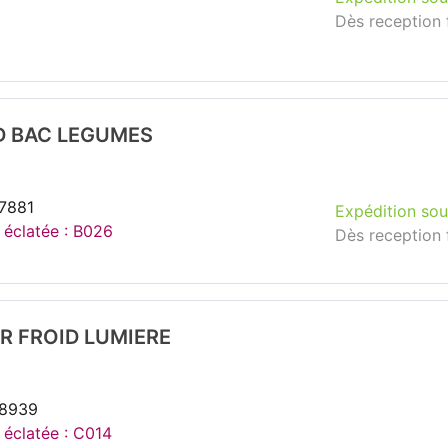
Dès reception 
D BAC LEGUMES
37881
Expédition sou
e éclatée : B026
Dès reception 
R FROID LUMIERE
38939
e éclatée : C014