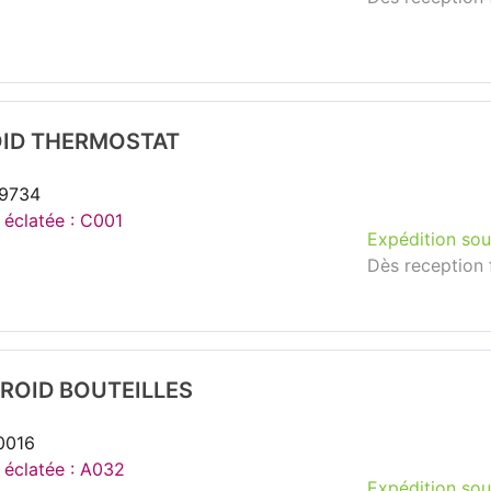
ID THERMOSTAT
39734
e éclatée : C001
Expédition sou
Dès reception 
ROID BOUTEILLES
0016
e éclatée : A032
Expédition sou