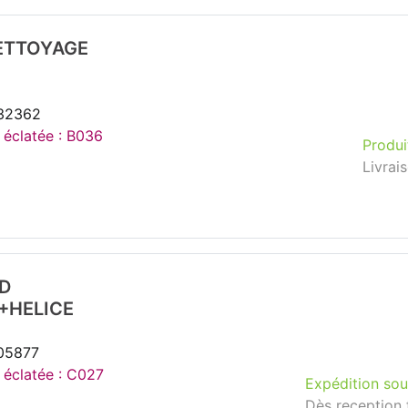
NETTOYAGE
132362
e éclatée : B036
Produi
Livrai
D
+HELICE
105877
e éclatée : C027
Expédition sou
Dès reception 