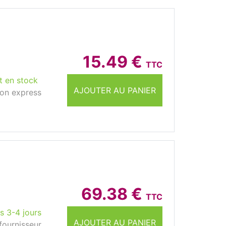
15.49 €
TTC
t en stock
AJOUTER AU PANIER
son express
69.38 €
TTC
s 3-4 jours
AJOUTER AU PANIER
fournisseur