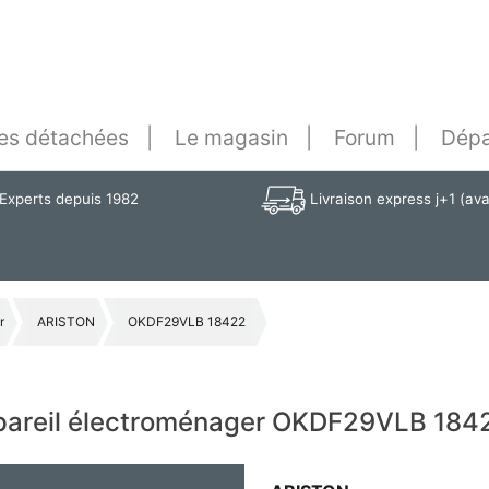
es détachées
Le magasin
Forum
Dépa
Experts depuis 1982
Livraison express j+1 (av
r
ARISTON
OKDF29VLB 18422
ppareil électroménager OKDF29VLB 184