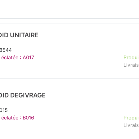
OID UNITAIRE
38544
 éclatée : A017
Produi
Livrai
OID DEGIVRAGE
015
 éclatée : B016
Produi
Livrai