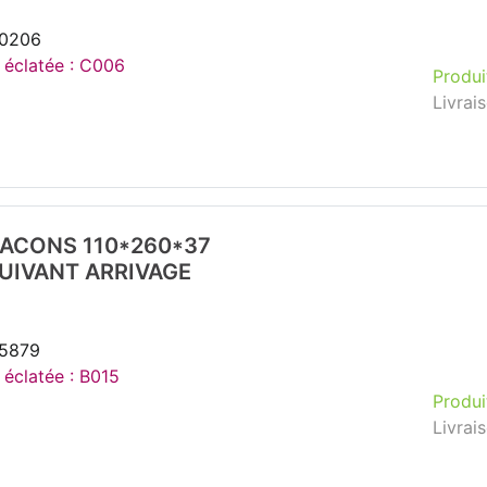
20206
e éclatée : C006
Produi
Livrai
LACONS 110*260*37
SUIVANT ARRIVAGE
35879
 éclatée : B015
Produi
Livrai