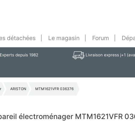
es détachées
Le magasin
Forum
Dépa
Experts depuis 1982
Livraison express j+1 (av
r
ARISTON
MTM1621VFR 036376
ppareil électroménager MTM1621VFR 03