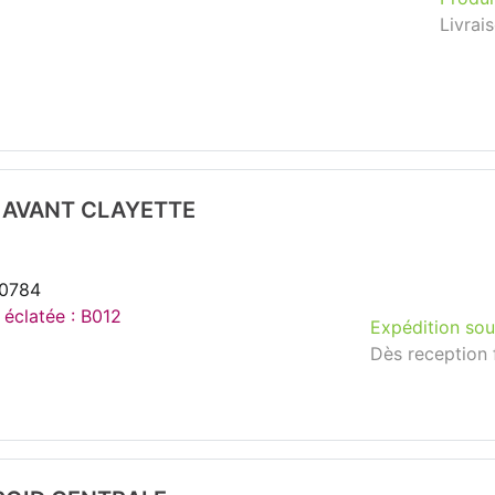
Livrai
D AVANT CLAYETTE
40784
 éclatée : B012
Expédition sou
Dès reception 