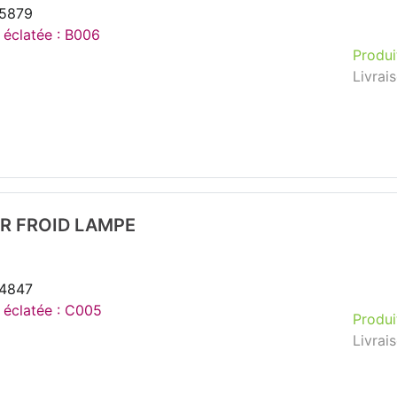
35879
e éclatée : B006
Produi
Livrai
R FROID LAMPE
54847
e éclatée : C005
Produi
Livrai