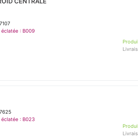
ROID CENTRALE
7107
e éclatée : B009
Produi
Livrai
27625
e éclatée : B023
Produi
Livrai