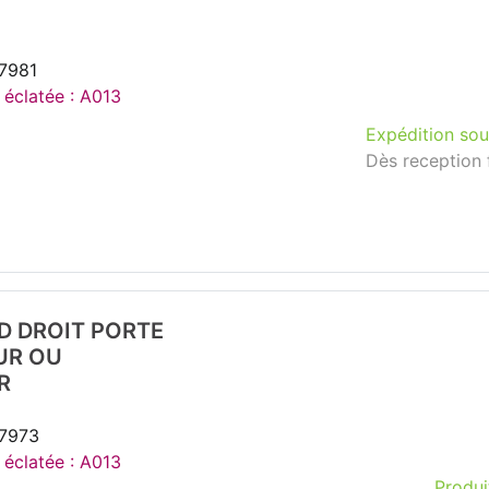
37981
 éclatée : A013
Expédition sou
Dès reception 
D DROIT PORTE
UR OU
R
37973
 éclatée : A013
Produi