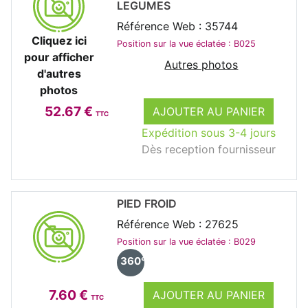
LEGUMES
Référence Web : 35744
Cliquez ici
Position sur la vue éclatée : B025
pour afficher
Autres photos
d'autres
photos
52.67 €
AJOUTER AU PANIER
TTC
Expédition sous 3-4 jours
Dès reception fournisseur
PIED FROID
Référence Web : 27625
Position sur la vue éclatée : B029
360°
7.60 €
AJOUTER AU PANIER
TTC