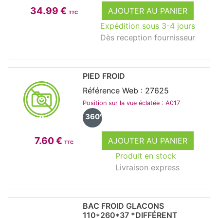
34.99 €
AJOUTER AU PANIER
TTC
Expédition sous 3-4 jours
Dès reception fournisseur
PIED FROID
Référence Web : 27625
Position sur la vue éclatée : A017
360°
7.60 €
AJOUTER AU PANIER
TTC
Produit en stock
Livraison express
BAC FROID GLACONS
110*260*37 *DIFFÉRENT