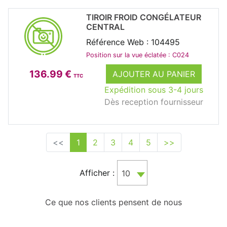
TIROIR FROID CONGÉLATEUR
CENTRAL
Référence Web : 104495
Position sur la vue éclatée : C024
136.99 €
AJOUTER AU PANIER
TTC
Expédition sous 3-4 jours
Dès reception fournisseur
<<
1
2
3
4
5
>>
Afficher :
10
Ce que nos clients pensent de nous