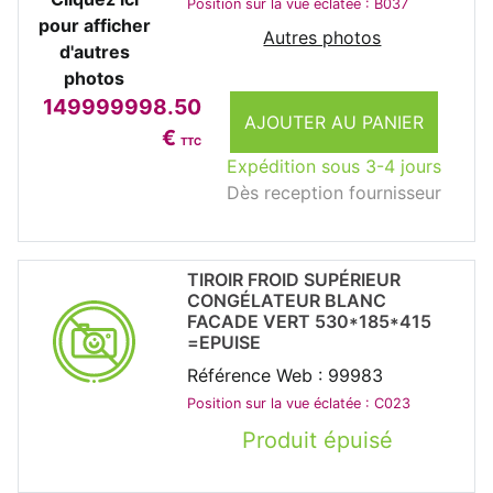
Position sur la vue éclatée : B037
pour afficher
Autres photos
d'autres
photos
149999998.50
AJOUTER AU PANIER
€
TTC
Expédition sous 3-4 jours
Dès reception fournisseur
TIROIR FROID SUPÉRIEUR
CONGÉLATEUR BLANC
FACADE VERT 530*185*415
=EPUISE
Référence Web : 99983
Position sur la vue éclatée : C023
Produit épuisé