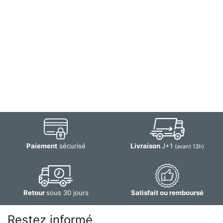
Paiement
sécurisé
Livraison
J+1
(avant 13h)
Retour
sous 30 jours
Satisfait ou remboursé
Restez informé