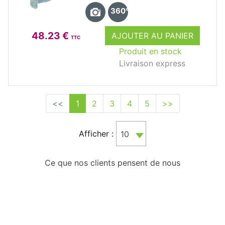
360°
48.23 €
AJOUTER AU PANIER
TTC
Produit en stock
Livraison express
<<
1
2
3
4
5
>>
Afficher :
10
Ce que nos clients pensent de nous