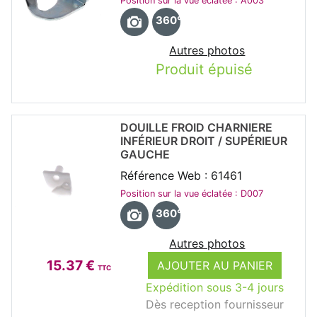
Position sur la vue éclatée : A003
360°
Autres photos
Produit épuisé
DOUILLE FROID CHARNIERE
INFÉRIEUR DROIT / SUPÉRIEUR
GAUCHE
Référence Web : 61461
Position sur la vue éclatée : D007
360°
Autres photos
15.37 €
AJOUTER AU PANIER
TTC
Expédition sous 3-4 jours
Dès reception fournisseur