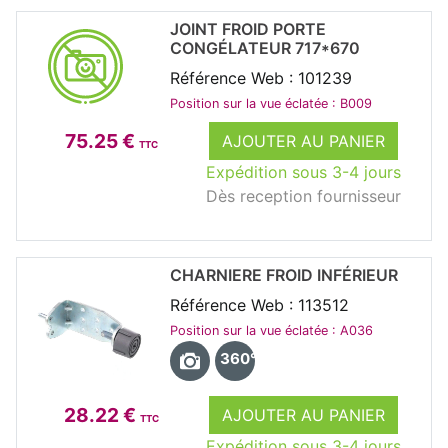
JOINT FROID PORTE
CONGÉLATEUR 717*670
Référence Web : 101239
Position sur la vue éclatée : B009
75.25 €
AJOUTER AU PANIER
TTC
Expédition sous 3-4 jours
Dès reception fournisseur
CHARNIERE FROID INFÉRIEUR
Référence Web : 113512
Position sur la vue éclatée : A036
360°
28.22 €
AJOUTER AU PANIER
TTC
Expédition sous 3-4 jours