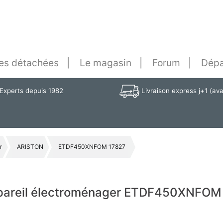
es détachées
Le magasin
Forum
Dépa
Experts depuis 1982
Livraison express j+1 (av
r
ARISTON
ETDF450XNFOM 17827
ppareil électroménager ETDF450XNFOM