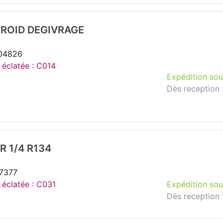
FROID DEGIVRAGE
104826
e éclatée : C014
Expédition sou
Dès reception 
 1/4 R134
37377
e éclatée : C031
Expédition sou
Dès reception 