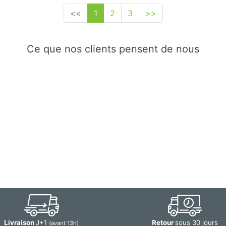
<<
1
2
3
>>
Ce que nos clients pensent de nous
Livraison
J+1
Retour
sous 30 jours
(avant 13h)