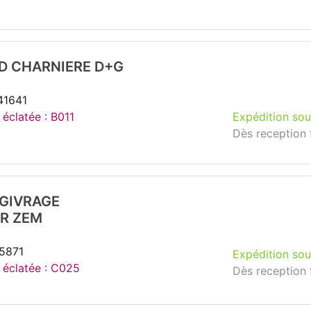
ID CHARNIERE D+G
41641
 éclatée : B011
Expédition sou
Dès reception 
ÉGIVRAGE
R ZEM
35871
Expédition sou
e éclatée : C025
Dès reception 