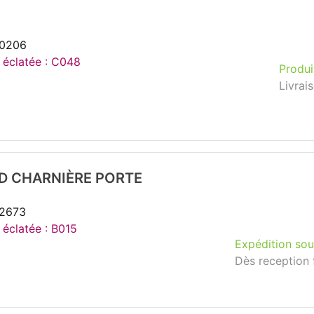
20206
e éclatée : C048
Produi
Livrai
ID CHARNIÈRE PORTE
42673
 éclatée : B015
Expédition sou
Dès reception 