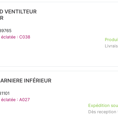
D VENTILTEUR
R
139765
e éclatée : C038
Produi
Livrai
ARNIERE INFÉRIEUR
81101
e éclatée : A027
Expédition sou
Dès reception 