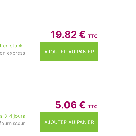
19.82 €
TTC
t en stock
AJOUTER AU PANIER
son express
5.06 €
TTC
s 3-4 jours
AJOUTER AU PANIER
fournisseur