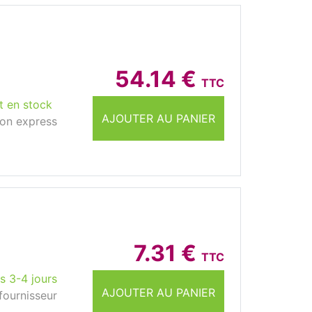
54.14 €
TTC
t en stock
AJOUTER AU PANIER
son express
7.31 €
TTC
s 3-4 jours
AJOUTER AU PANIER
fournisseur