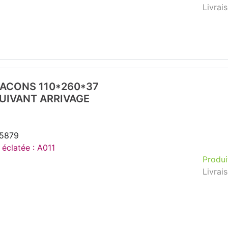
Livrai
LACONS 110*260*37
SUIVANT ARRIVAGE
35879
 éclatée : A011
Produi
Livrai