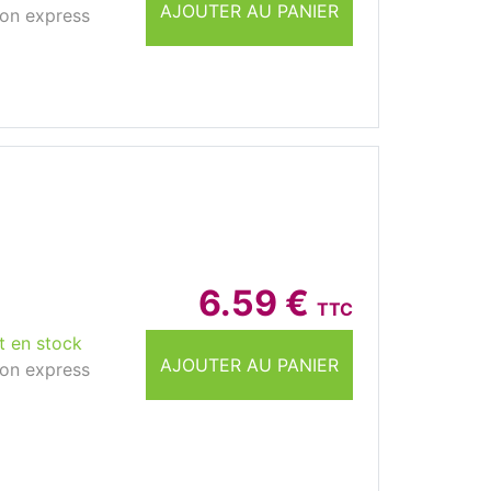
AJOUTER AU PANIER
son express
6.59 €
TTC
t en stock
AJOUTER AU PANIER
son express