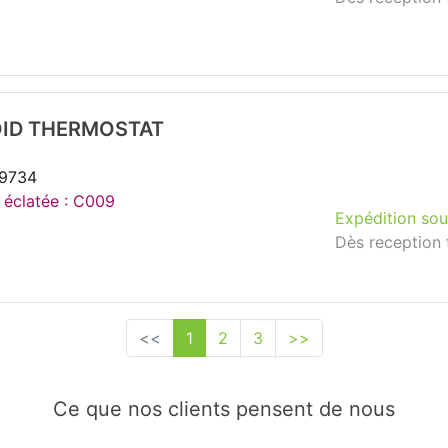
ID THERMOSTAT
39734
e éclatée : C009
Expédition sou
Dès reception 
<<
1
2
3
>>
Ce que nos clients pensent de nous