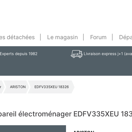
es détachées
Le magasin
Forum
Dépa
Experts depuis 1982
Livraison express j+1 (av
r
ARISTON
EDFV335XEU 18326
ppareil électroménager EDFV335XEU 18