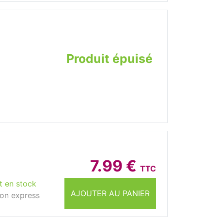
Produit épuisé
7.99 €
TTC
t en stock
AJOUTER AU PANIER
son express