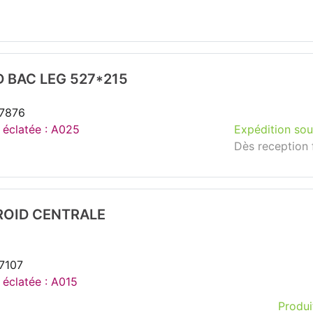
 BAC LEG 527*215
37876
e éclatée : A025
Expédition sou
Dès reception 
ROID CENTRALE
7107
 éclatée : A015
Produi