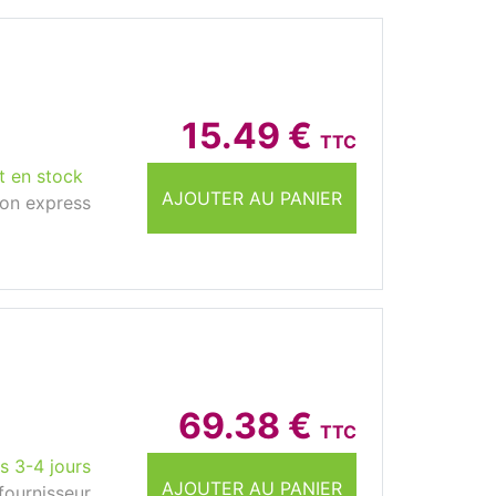
15.49 €
TTC
t en stock
AJOUTER AU PANIER
son express
69.38 €
TTC
s 3-4 jours
AJOUTER AU PANIER
fournisseur