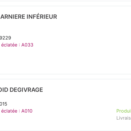
ARNIERE INFÉRIEUR
99229
e éclatée : A033
OID DEGIVRAGE
015
 éclatée : A010
Produi
Livrai