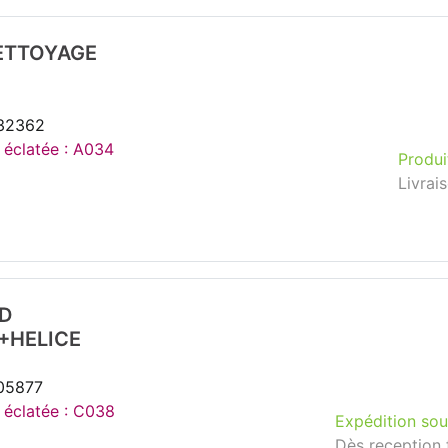
NETTOYAGE
132362
e éclatée : A034
Produi
Livrai
D
+HELICE
105877
e éclatée : C038
Expédition sou
Dès reception 