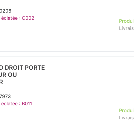
20206
e éclatée : C002
Produi
Livrai
D DROIT PORTE
UR OU
R
37973
 éclatée : B011
Produi
Livrai