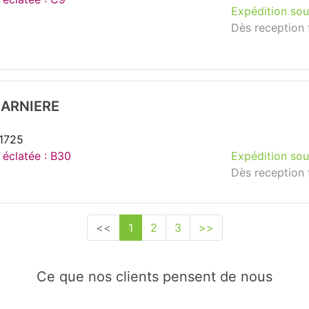
Expédition sou
Dès reception 
HARNIERE
51725
 éclatée : B30
Expédition sou
Dès reception 
<<
1
2
3
>>
Ce que nos clients pensent de nous