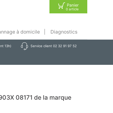
Panier
0 article
nnage à domicile
Diagnostics
ant 13h)
Service client 02 32 91 97 52
903X 08171 de la marque