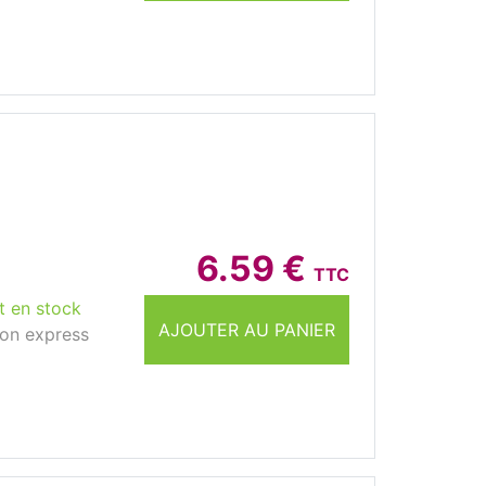
6.59 €
TTC
t en stock
AJOUTER AU PANIER
son express