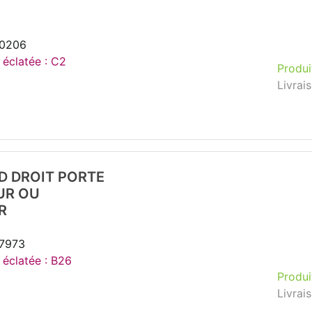
20206
 éclatée : C2
Produi
Livrai
D DROIT PORTE
UR OU
R
37973
 éclatée : B26
Produi
Livrai