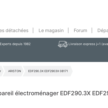
es détachées
Le magasin
Forum
Dépa
Experts depuis 1982
Livraison express j+1 (av
r
ARISTON
EDF290.3X EDF2903X 08171
ppareil électroménager EDF290.3X EDF2