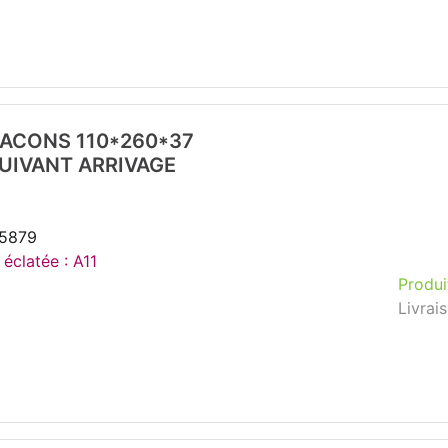
LACONS 110*260*37
SUIVANT ARRIVAGE
35879
 éclatée : A11
Produi
Livrai