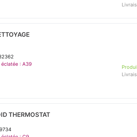
Livrai
NETTOYAGE
132362
e éclatée : A39
Produi
Livrai
ID THERMOSTAT
39734
 éclatée : C9