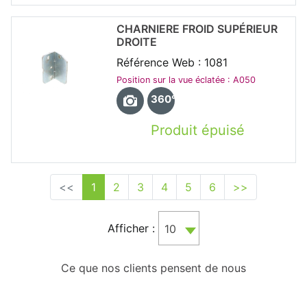
CHARNIERE FROID SUPÉRIEUR
DROITE
Référence Web : 1081
Position sur la vue éclatée : A050
360°
Produit épuisé
<<
1
2
3
4
5
6
>>
Afficher :
10
Ce que nos clients pensent de nous