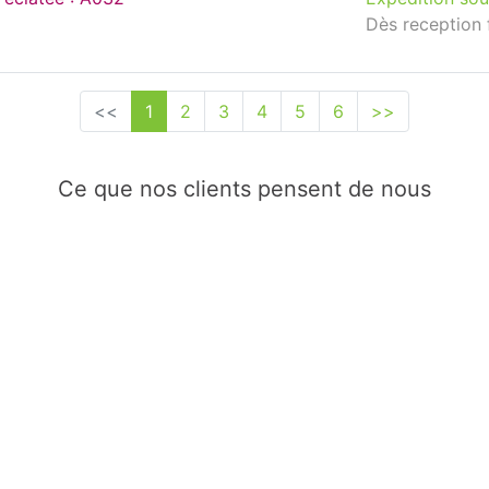
Dès reception 
<<
1
2
3
4
5
6
>>
Ce que nos clients pensent de nous