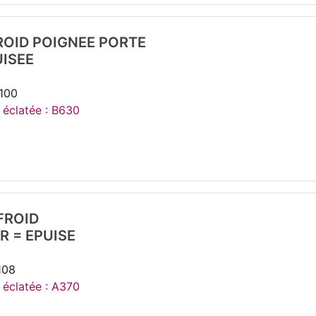
ROID POIGNEE PORTE
UISEE
100
e éclatée : B630
FROID
 = EPUISE
108
e éclatée : A370