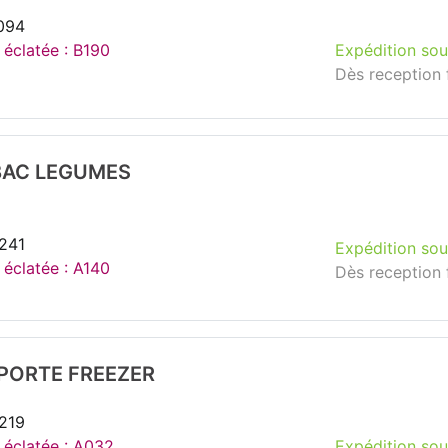
094
 éclatée : B190
Expédition sou
Dès reception 
 BAC LEGUMES
241
Expédition sou
 éclatée : A140
Dès reception 
 PORTE FREEZER
219
e éclatée : A032
Expédition sou