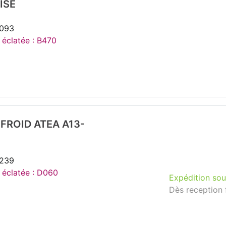
ISE
2093
e éclatée : B470
FROID ATEA A13-
2239
e éclatée : D060
Expédition sou
Dès reception 