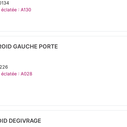
0134
 éclatée : A130
ROID GAUCHE PORTE
2226
e éclatée : A028
OID DEGIVRAGE