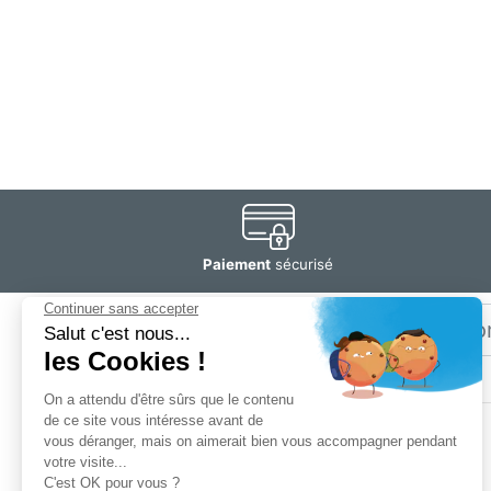
Paiement
sécurisé
Email
Restez
informé
SOGEDIS SAS
3 rue Antoine Lavoisier
CS 10268