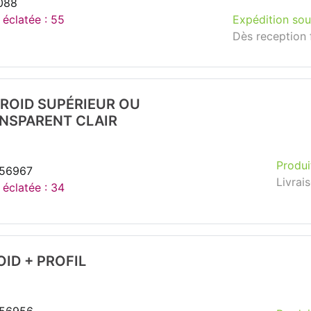
088
 éclatée : 55
Expédition sou
Dès reception 
ROID SUPÉRIEUR OU
NSPARENT CLAIR
Produi
256967
Livrai
 éclatée : 34
ID + PROFIL