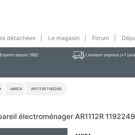
es détachées
Le magasin
Forum
Dépa
Experts depuis 1982
Livraison express j+1 (av
r
AMICA
AR1112R 1192249
ppareil électroménager AR1112R 119224