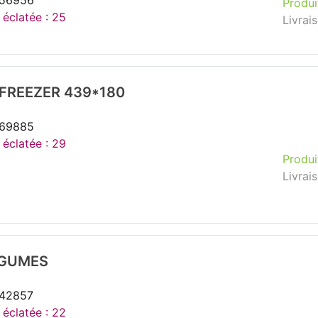
256956
Produi
 éclatée : 25
Livrai
 FREEZER 439*180
269885
 éclatée : 29
Produi
Livrai
EGUMES
242857
 éclatée : 22