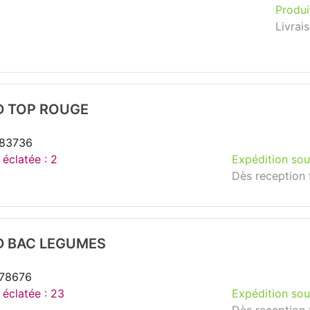
Produi
Livrai
D TOP ROUGE
283736
 éclatée : 2
Expédition sou
Dès reception 
D BAC LEGUMES
278676
 éclatée : 23
Expédition sou