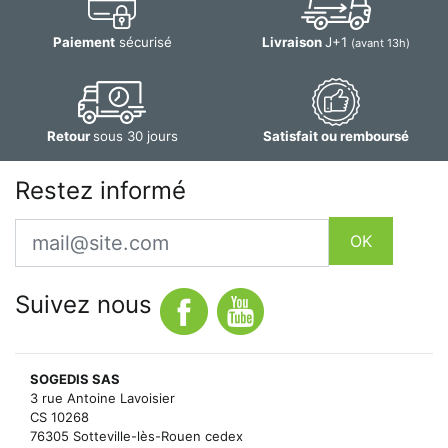
Paiement
sécurisé
Livraison
J+1
(avant 13h)
Retour
sous 30 jours
Satisfait ou remboursé
Restez informé
Email
OK
Suivez nous
SOGEDIS SAS
3 rue Antoine Lavoisier
CS 10268
76305 Sotteville-lès-Rouen cedex