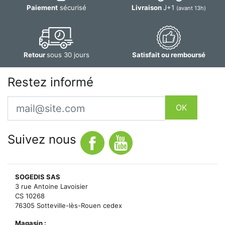
Paiement
sécurisé
Livraison
J+1
(avant 13h)
Retour
sous 30 jours
Satisfait ou remboursé
Restez informé
Email
OK
Suivez nous
SOGEDIS SAS
3 rue Antoine Lavoisier
CS 10268
76305 Sotteville-lès-Rouen cedex
Magasin :