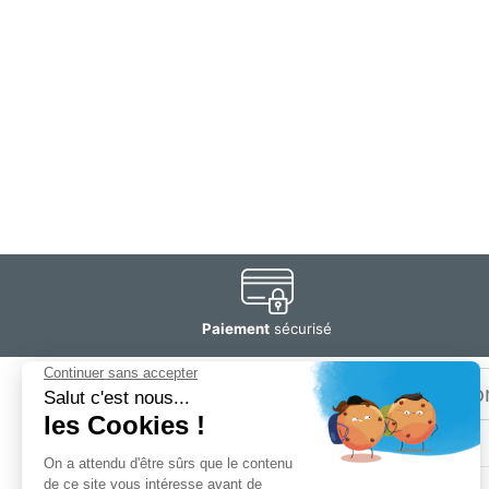
Paiement
sécurisé
Email
Restez
informé