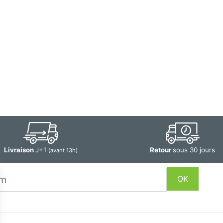
Livraison
J+1
Retour
sous 30 jours
(avant 13h)
OK