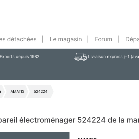
es détachées
Le magasin
Forum
Dépa
Experts depuis 1982
Livraison express j+1 (av
r
AMATIS
524224
ppareil électroménager 524224 de la m